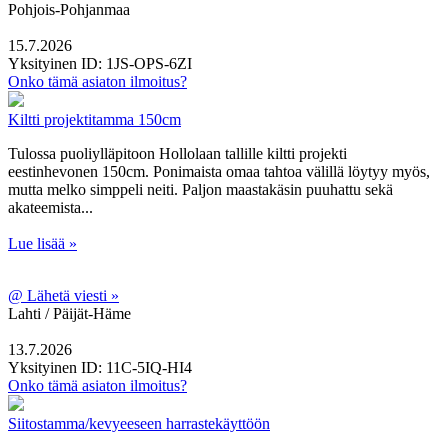
Pohjois-Pohjanmaa
15.7.2026
Yksityinen
ID: 1JS-OPS-6ZI
Onko tämä asiaton ilmoitus?
Kiltti projektitamma 150cm
Tulossa puoliylläpitoon Hollolaan tallille kiltti projekti
eestinhevonen 150cm. Ponimaista omaa tahtoa välillä löytyy myös,
mutta melko simppeli neiti. Paljon maastakäsin puuhattu sekä
akateemista...
Lue lisää »
@
Lähetä viesti »
Lahti / Päijät-Häme
13.7.2026
Yksityinen
ID: 11C-5IQ-HI4
Onko tämä asiaton ilmoitus?
Siitostamma/kevyeeseen harrastekäyttöön