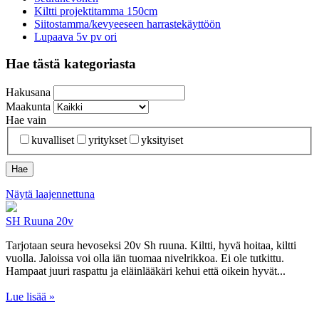
Kiltti projektitamma 150cm
Siitostamma/kevyeeseen harrastekäyttöön
Lupaava 5v pv ori
Hae tästä kategoriasta
Hakusana
Maakunta
Hae vain
kuvalliset
yritykset
yksityiset
Näytä laajennettuna
SH Ruuna 20v
Tarjotaan seura hevoseksi 20v Sh ruuna. Kiltti, hyvä hoitaa, kiltti
vuolla. Jaloissa voi olla iän tuomaa nivelrikkoa. Ei ole tutkittu.
Hampaat juuri raspattu ja eläinlääkäri kehui että oikein hyvät...
Lue lisää »