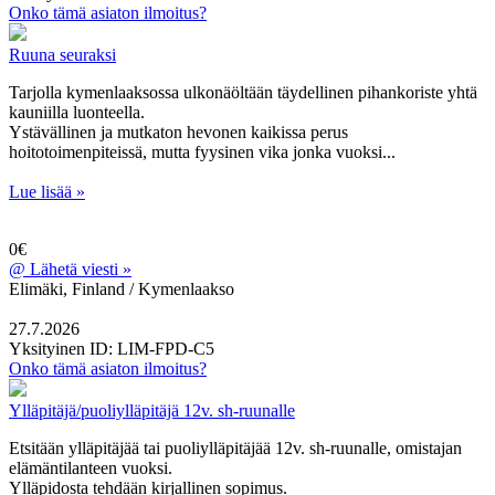
Onko tämä asiaton ilmoitus?
Ruuna seuraksi
Tarjolla kymenlaaksossa ulkonäöltään täydellinen pihankoriste yhtä
kauniilla luonteella.
Ystävällinen ja mutkaton hevonen kaikissa perus
hoitotoimenpiteissä, mutta fyysinen vika jonka vuoksi...
Lue lisää »
0€
@
Lähetä viesti »
Elimäki, Finland / Kymenlaakso
27.7.2026
Yksityinen
ID: LIM-FPD-C5
Onko tämä asiaton ilmoitus?
Ylläpitäjä/puoliylläpitäjä 12v. sh-ruunalle
Etsitään ylläpitäjää tai puoliylläpitäjää 12v. sh-ruunalle, omistajan
elämäntilanteen vuoksi.
Ylläpidosta tehdään kirjallinen sopimus.