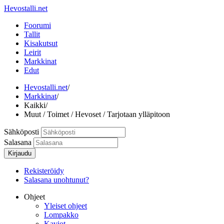
Hevostalli.net
Foorumi
Tallit
Kisakutsut
Leirit
Markkinat
Edut
Hevostalli.net
/
Markkinat
/
Kaikki
/
Muut / Toimet / Hevoset / Tarjotaan ylläpitoon
Sähköposti
Salasana
Kirjaudu
Rekisteröidy
Salasana unohtunut?
Ohjeet
Yleiset ohjeet
Lompakko
Kaviot