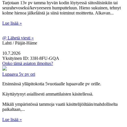
Tarjotaan 13v pv tamma hyvän kodin löytyessä siitosliisinkiin tai
seurahevoseksi/kevyeeseen humputteluun. Hieno sukuinen, tehnyt
kolme hienoa jälkeläistä ja siinä toiminut moitteetta. Alkavan...
Lue lisää »
@
Lähetä viesti »
Lahti / Päijät-Häme
10.7.2026
Yksityinen
ID: 33H-8FU-GQA
Onko tämä asiaton ilmoitus?
Lupaava 5v pv ori
Etsinnässä ylläpitokotia 5vuotiaalle lupaavalle pv orille.
Käyttäytynyt asiallisesti ammattilaisten käsitellessä.
Mikäli ympäristössä tammoja vaatii käsittelijöiltään/mahdolliselta
paikaltaan,...
Lue lisää »