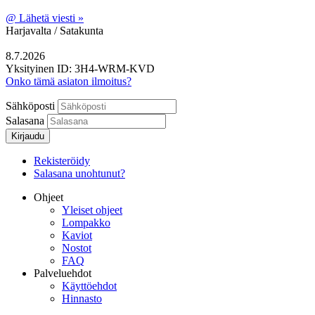
@
Lähetä viesti »
Harjavalta / Satakunta
8.7.2026
Yksityinen
ID: 3H4-WRM-KVD
Onko tämä asiaton ilmoitus?
Sähköposti
Salasana
Kirjaudu
Rekisteröidy
Salasana unohtunut?
Ohjeet
Yleiset ohjeet
Lompakko
Kaviot
Nostot
FAQ
Palveluehdot
Käyttöehdot
Hinnasto