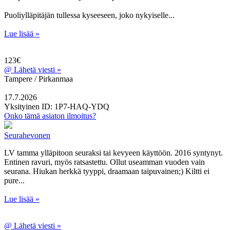
Puoliylläpitäjän tullessa kyseeseen, joko nykyiselle...
Lue lisää »
123€
@
Lähetä viesti »
Tampere / Pirkanmaa
17.7.2026
Yksityinen
ID: 1P7-HAQ-YDQ
Onko tämä asiaton ilmoitus?
Seurahevonen
LV tamma ylläpitoon seuraksi tai kevyeen käyttöön. 2016 syntynyt.
Entinen ravuri, myös ratsastettu. Ollut useamman vuoden vain
seurana. Hiukan herkkä tyyppi, draamaan taipuvainen;) Kiltti ei
pure...
Lue lisää »
@
Lähetä viesti »