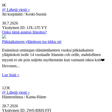
0€
@
Lähetä viesti »
Jkl korpilahti / Keski-Suomi
30.7.2026
Yksityinen
ID: 1JX-1JT-YY
Onko tämä asiaton ilmoitus?
Pitkäaikaiseen ylläpitoon iso irkku ori
Etsinnässä omistajan elämäntilanteen vuoksi pitkäaikainen
ylläpitokoti isolle 14 vuotiaalle Irlannin cob orille, mahdollinen
myynti ei ole pois suljettu myöhemmin kun varmasti oikea koti❤️
Hevonen...
Lue lisää »
123€
@
Lähetä viesti »
Hämeenlinna / Kanta-Häme
28.7.2026
Yksityinen
ID: 2W0-RRH-FFI