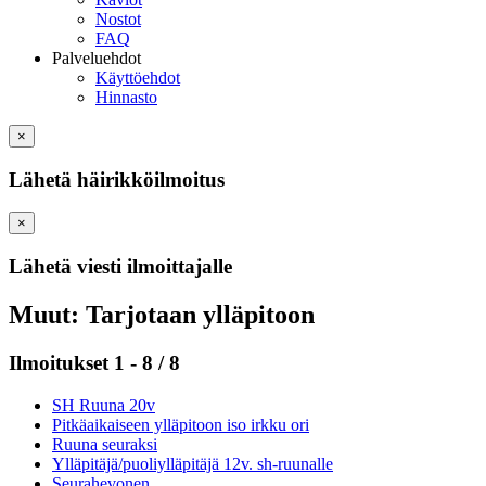
Nostot
FAQ
Palveluehdot
Käyttöehdot
Hinnasto
×
Lähetä häirikköilmoitus
×
Lähetä viesti ilmoittajalle
Muut: Tarjotaan ylläpitoon
Ilmoitukset 1 - 8 / 8
SH Ruuna 20v
Pitkäaikaiseen ylläpitoon iso irkku ori
Ruuna seuraksi
Ylläpitäjä/puoliylläpitäjä 12v. sh-ruunalle
Seurahevonen