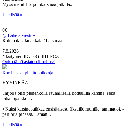
Myös mahd 1-2 ponikarsinaa pitkillä...
Lue lisää »
0€
@
Lähetä viesti »
Riihimäki - Janakkala / Uusimaa
7.8.2026
Yksityinen
ID: 16G-3B1-PCX
Onko tämä asiaton ilmoitus?
Karsina- tai pihattopaikkoja
HYVINKÄÄ
Tarjolla olisi pienehköllä rauhallisella kotitallilla karsina- sekä
pihattopaikkoja:
• Kaksi karsinapaikkaa ensisijaisesti fiksuille ruunille, tammat ok -
pari oria pihassa. Tämän...
Lue lisää »