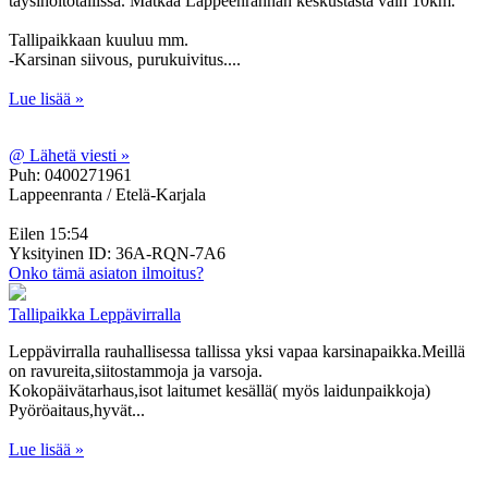
täysihoitotallissa. Matkaa Lappeenrannan keskustasta vain 10km.
Tallipaikkaan kuuluu mm.
-Karsinan siivous, purukuivitus....
Lue lisää »
@
Lähetä viesti »
Puh: 0400271961
Lappeenranta / Etelä-Karjala
Eilen 15:54
Yksityinen
ID: 36A-RQN-7A6
Onko tämä asiaton ilmoitus?
Tallipaikka Leppävirralla
Leppävirralla rauhallisessa tallissa yksi vapaa karsinapaikka.Meillä
on ravureita,siitostammoja ja varsoja.
Kokopäivätarhaus,isot laitumet kesällä( myös laidunpaikkoja)
Pyöröaitaus,hyvät...
Lue lisää »