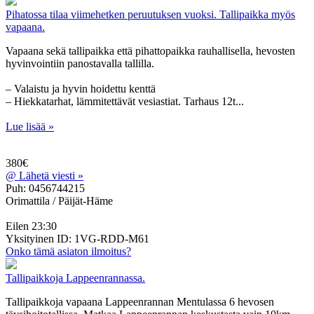
Pihatossa tilaa viimehetken peruutuksen vuoksi. Tallipaikka myös
vapaana.
Vapaana sekä tallipaikka että pihattopaikka rauhallisella, hevosten
hyvinvointiin panostavalla tallilla.
– Valaistu ja hyvin hoidettu kenttä
– Hiekkatarhat, lämmitettävät vesiastiat. Tarhaus 12t...
Lue lisää »
380€
@
Lähetä viesti »
Puh: 0456744215
Orimattila / Päijät-Häme
Eilen 23:30
Yksityinen
ID: 1VG-RDD-M61
Onko tämä asiaton ilmoitus?
Tallipaikkoja Lappeenrannassa.
Tallipaikkoja vapaana Lappeenrannan Mentulassa 6 hevosen