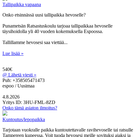
Tallipaikka vapaana
Onko etsinnässä uusi tallipaikka hevoselle?
Punametsän Ratsastuskoulu tarjoaa tallipaikkaa hevoselle
täysihoidolla yli 40 vuoden kokemuksella Espoossa.
Tallillamme hevosesi saa viettää...
Lue lisää »
540€
@
Lähetä viesti »
Puh: +358505471473
espoo / Uusimaa
4.8.2026
Yritys
ID: 3HU-FML-8ZD
Onko tämä asiaton ilmoitus?
Kuntoutus/lepopaikka
Tarjotaan vuokralle paikka kuntoutettavalle ravihevoselle tai ratsulle
Tampereen kupeessa. Voit tuoda hevosesi meille sovituksi ajaksi ja