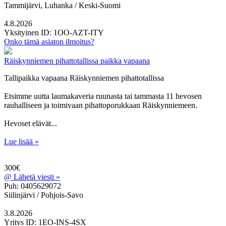
Tammijärvi, Luhanka / Keski-Suomi
4.8.2026
Yksityinen
ID: 1OO-AZT-ITY
Onko tämä asiaton ilmoitus?
Räiskynniemen pihattotallissa paikka vapaana
Tallipaikka vapaana Räiskynniemen pihattotallissa
Etsimme uutta laumakaveria ruunasta tai tammasta 11 hevosen
rauhalliseen ja toimivaan pihattoporukkaan Räiskynniemeen.
Hevoset elävät...
Lue lisää »
300€
@
Lähetä viesti »
Puh: 0405629072
Siilinjärvi / Pohjois-Savo
3.8.2026
Yritys
ID: 1EO-INS-4SX