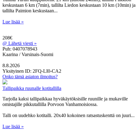
keskustaan 6 km (7min), tallilta Liedon keskustaan 10 km (10min) ja
tallilta Paimion keskustaan...
Lue lisää »
208€
@
Lähetä viesti »
Puh: 0407078943
Kaarina / Varsinais-Suomi
8.8.2026
Yksityinen
ID: 2FQ-LI0-CA2
Onko tämä asiaton ilmoitus?
Tallipaikka ruunalle kotitallilla
Tarjolla kaksi tallipaikkaa hyväkäytöksisille ruunille ja mukaville
omistajille pikkutallilla Porvoon Vanhamoisiossa.
Talli on uudehko kotitalli. 20x40 kokoinen ratsastuskenttä on juuri...
Lue lisää »