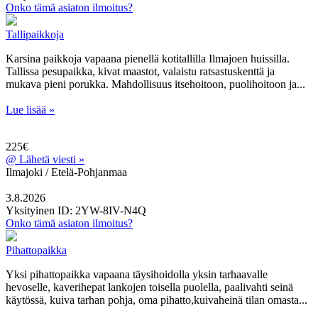
Onko tämä asiaton ilmoitus?
Tallipaikkoja
Karsina paikkoja vapaana pienellä kotitallilla Ilmajoen huissilla.
Tallissa pesupaikka, kivat maastot, valaistu ratsastuskenttä ja
mukava pieni porukka. Mahdollisuus itsehoitoon, puolihoitoon ja...
Lue lisää »
225€
@
Lähetä viesti »
Ilmajoki / Etelä-Pohjanmaa
3.8.2026
Yksityinen
ID: 2YW-8IV-N4Q
Onko tämä asiaton ilmoitus?
Pihattopaikka
Yksi pihattopaikka vapaana täysihoidolla yksin tarhaavalle
hevoselle, kaverihepat lankojen toisella puolella, paalivahti seinä
käytössä, kuiva tarhan pohja, oma pihatto,kuivaheinä tilan omasta...