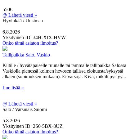
550€
@
Lähetä viesti »
Hyvinkää / Uusimaa
6.8.2026
Yksityinen
ID: 34H-XIX-HVW
Onko tämä asiaton ilmoitus?
Tallipaikka Salo, Vaskio
Kiltille / hyvätapaiselle ruunalle tai tammalle tallipaikka Salossa
Vaskiolla pienessä kolmen hevosen tallissa elokuusta/syksystä
alkaen (sopimuksen mukaan). Ei varsoja. Kiva, mikäli pystyy...
Lue lisää »
@
Lähetä viesti »
Salo / Varsinais-Suomi
5.8.2026
Yksityinen
ID: 2S0-5BX-8UZ
Onko tämä asiaton ilmoitus?