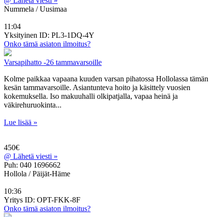
@
Lähetä viesti »
Nummela / Uusimaa
11:04
Yksityinen
ID: PL3-1DQ-4Y
Onko tämä asiaton ilmoitus?
Varsapihatto -26 tammavarsoille
Kolme paikkaa vapaana kuuden varsan pihatossa Hollolassa tämän
kesän tammavarsoille. Asiantunteva hoito ja käsittely vuosien
kokemuksella. Iso makuuhalli olkipatjalla, vapaa heinä ja
väkirehuruokinta...
Lue lisää »
450€
@
Lähetä viesti »
Puh: 040 1696662
Hollola / Päijät-Häme
10:36
Yritys
ID: OPT-FKK-8F
Onko tämä asiaton ilmoitus?