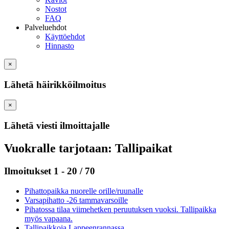
Nostot
FAQ
Palveluehdot
Käyttöehdot
Hinnasto
×
Lähetä häirikköilmoitus
×
Lähetä viesti ilmoittajalle
Vuokralle tarjotaan: Tallipaikat
Ilmoitukset 1 - 20 / 70
Pihattopaikka nuorelle orille/ruunalle
Varsapihatto -26 tammavarsoille
Pihatossa tilaa viimehetken peruutuksen vuoksi. Tallipaikka
myös vapaana.
Tallipaikkoja Lappeenrannassa.