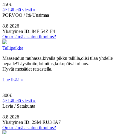
450€
@
Lähetä viesti »
PORVOO / Itä-Uusimaa
8.8.2026
Yksityinen
ID: 84F-54Z-F4
Onko tämä asiaton ilmoitus?
Tallipaikka
Maaseudun rauhassa,kivalla pikku tallilla,olisi tilaa yhdelle
hepalle!Täysihoito,loimitus,kokopäivätarhaus.
Hyvät metsätiet ratsastella.
Lue lisää »
300€
@
Lähetä viesti »
Lavia / Satakunta
8.8.2026
Yksityinen
ID: 2SM-RU3-IA7
Onko tämä asiaton ilmoitus?