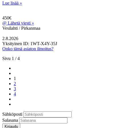
Lue lisää »
450€
@
Lähetä viesti »
Vesilahti / Pirkanmaa
2.8.2026
Yksityinen
ID: 1WT-X4Y-35J
Onko tämä asiaton ilmoitus?
Sivu 1 / 4
1
2
3
4
Sähköposti
Salasana
Kirjaudu