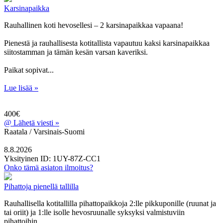
Karsinapaikka
Rauhallinen koti hevosellesi – 2 karsinapaikkaa vapaana!
Pienestä ja rauhallisesta kotitallista vapautuu kaksi karsinapaikkaa
siitostamman ja tämän kesän varsan kaveriksi.
Paikat sopivat...
Lue lisää »
400€
@
Lähetä viesti »
Raatala / Varsinais-Suomi
8.8.2026
Yksityinen
ID: 1UY-87Z-CC1
Onko tämä asiaton ilmoitus?
Pihattoja pienellä tallilla
Rauhallisella kotitallilla pihattopaikkoja 2:lle pikkuponille (ruunat ja
tai oriit) ja 1:lle isolle hevosruunalle syksyksi valmistuviin
pihattoihin.