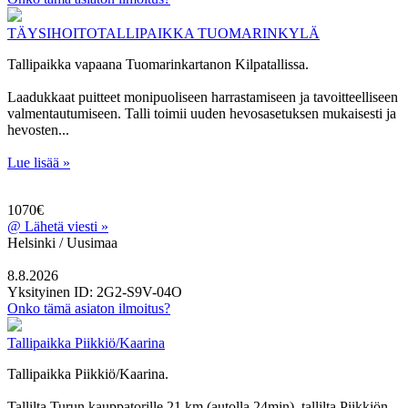
TÄYSIHOITOTALLIPAIKKA TUOMARINKYLÄ
Tallipaikka vapaana Tuomarinkartanon Kilpatallissa.
Laadukkaat puitteet monipuoliseen harrastamiseen ja tavoitteelliseen
valmentautumiseen. Talli toimii uuden hevosasetuksen mukaisesti ja
hevosten...
Lue lisää »
1070€
@
Lähetä viesti »
Helsinki / Uusimaa
8.8.2026
Yksityinen
ID: 2G2-S9V-04O
Onko tämä asiaton ilmoitus?
Tallipaikka Piikkiö/Kaarina
Tallipaikka Piikkiö/Kaarina.
Tallilta Turun kauppatorille 21 km (autolla 24min), tallilta Piikkiön