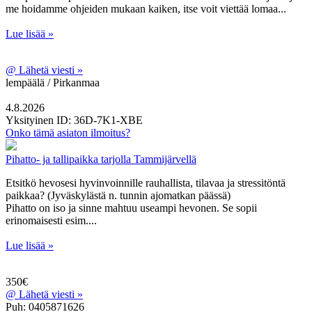
me hoidamme ohjeiden mukaan kaiken, itse voit viettää lomaa...
Lue lisää »
@
Lähetä viesti »
lempäälä / Pirkanmaa
4.8.2026
Yksityinen
ID: 36D-7K1-XBE
Onko tämä asiaton ilmoitus?
Pihatto- ja tallipaikka tarjolla Tammijärvellä
Etsitkö hevosesi hyvinvoinnille rauhallista, tilavaa ja stressitöntä
paikkaa? (Jyväskylästä n. tunnin ajomatkan päässä)
Pihatto on iso ja sinne mahtuu useampi hevonen. Se sopii
erinomaisesti esim....
Lue lisää »
350€
@
Lähetä viesti »
Puh: 0405871626