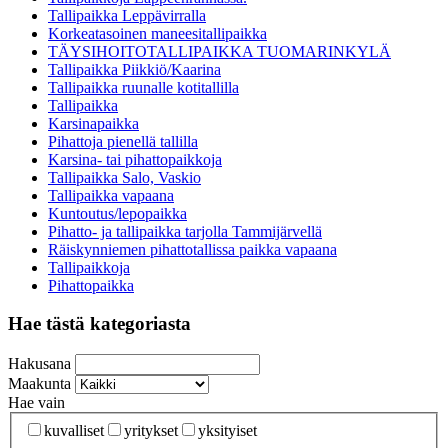
Tallipaikka Leppävirralla
Korkeatasoinen maneesitallipaikka
TÄYSIHOITOTALLIPAIKKA TUOMARINKYLÄ
Tallipaikka Piikkiö/Kaarina
Tallipaikka ruunalle kotitallilla
Tallipaikka
Karsinapaikka
Pihattoja pienellä tallilla
Karsina- tai pihattopaikkoja
Tallipaikka Salo, Vaskio
Tallipaikka vapaana
Kuntoutus/lepopaikka
Pihatto- ja tallipaikka tarjolla Tammijärvellä
Räiskynniemen pihattotallissa paikka vapaana
Tallipaikkoja
Pihattopaikka
Hae tästä kategoriasta
Hakusana
Maakunta
Hae vain
kuvalliset
yritykset
yksityiset