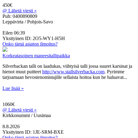
450€
@
Lähetä viesti »
Puh: 0400890809
Leppävirta / Pohjois-Savo
Eilen 06:39
Yksityinen
ID: 2O5-WY1-H5H
Onko tämä asiaton ilmoitus?
Korkeatasoinen maneesitallipaikka
Silverbackan talli on laadukas, viihtyisä talli jossa suuret karsinat ja
hienot muut puitteet
http://www.stallsilverbacka.com
. Pyrimme
tarjoamaan hevostenomistajille sellaista hoitoa kun he haluavat...
Lue lisää »
1060€
@
Lähetä viesti »
Kirkkonummi / Uusimaa
8.8.2026
Yksityinen
ID: 1JE-SRM-BXE
Onko tämä asiaton ilmoitus?