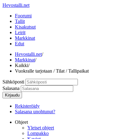
Hevostalli.net
Foorumi
Tallit
Kisakutsut
Leirit
Markkinat
Edut
Hevostalli.net
/
Markkinat
/
Kaikki
/
Vuokralle tarjotaan / Tilat / Tallipaikat
Sähköposti
Salasana
Kirjaudu
Rekisteröidy
Salasana unohtunut?
Ohjeet
Yleiset ohjeet
Lompakko
Kaviot