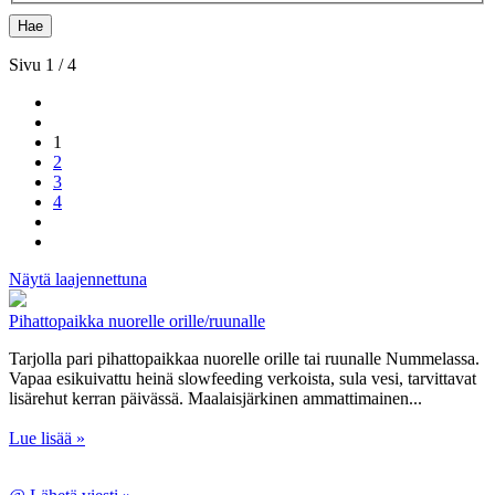
Sivu 1 / 4
1
2
3
4
Näytä laajennettuna
Pihattopaikka nuorelle orille/ruunalle
Tarjolla pari pihattopaikkaa nuorelle orille tai ruunalle Nummelassa.
Vapaa esikuivattu heinä slowfeeding verkoista, sula vesi, tarvittavat
lisärehut kerran päivässä. Maalaisjärkinen ammattimainen...
Lue lisää »