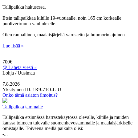
Tallipaikka hakusessa.
Etsin tallipaikkaa kiltille 19-vuotiaalle, noin 165 cm korkealle
puoliveriruuna vanhukselle.
Olen rauhallinen, maalaisjärjellä varustettu ja huumorintajuinen...
Lue lisää »
700€
@
Lähetä viesti »
Lohja / Uusimaa
7.8.2026
Yksityinen
ID: 1R9-71O-LJU
Onko tämä asiaton ilmoitus?
Tallipaikka tammalle
Tallipaikka etsinnässä harrastekäytössä olevalle, kiltille ja muiden
kanssa toimeen tulevalle suomenhevostammalle ja maalaisjärkiselle
omistajalle. Toiveena meillä paikalta olisi:
-...