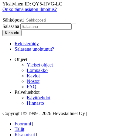
Yksityinen
ID: QY5-HVG-LC
Onko tämä asiaton ilmoitus?
Sähköposti
Salasana
Kirjaudu
Rekisteröidy
Salasana unohtunut?
Ohjeet
Yleiset ohjeet
Lompakko
Kaviot
Nostot
FAQ
Palveluehdot
Käyttöehdot
Hinnasto
Copyright © 1999 - 2026 Hevostallinet Oy
|
Foorumi
|
Tallit
|
Kisakutsut
|