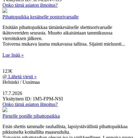
Onko tämä asiaton ilmoitus?
Pihattopaikka kesäiselle poniorivarsalle
Etsitään pihattopaikkaa tämänkesäiselle shettisorivarsalle
ikätovereiden seurasta. Muutto aikaisintaan tammikuussa
vieroituksen jälkeen.
Toiveena mukava lauma mukavassa tallissa. Sijainti mieluusti...
Lue lisää »
123€
@
Lähetä viesti »
Helsinki / Uusimaa
17.7.2026
Yksityinen
ID: 1M5-FPM-NSI
Onko tämä asiaton ilmoitus?
Pienelle ponille pihattopaikka
Etsin shettis tammalle rauhallista, lapsiystävällistä pihattopaikkaa
pikkuiselta kotitallilta maaseudulta.
Toivoisin pihattotarhan olevan iso ja virikkeellinen. Leppoisa ruuna