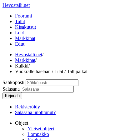
Hevostalli.net
Foorumi
Tallit
Kisakutsut
Leirit
Markkinat
Edut
Hevostalli.net
/
Markkinat
/
Kaikki
/
Vuokralle haetaan / Tilat / Tallipaikat
Sähköposti
Salasana
Kirjaudu
Rekisteröidy
Salasana unohtunut?
Ohjeet
Yleiset ohjeet
Lompakko
Kaviot