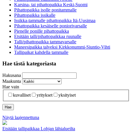
Karsina- tai pihattopaikka Keski-Suomi
Pihattopaikka isolle ponitammalle
Pihattopaikka issikalle
Issikka-tammalle pihattopaikka Itä-Uusimaa
Pihattopaikka kesäiselle poniorivarsalle
Pienelle ponille pihattopaikka
Etsitään talli/pihattopaikkaa ruunalle
Talli/pihattopaikka tammavarsalle
Maneesipaikka talveksi Kirkkonummi-Siuntio-Vihti
Tallipaikat kahdella tammalle
Hae tästä kategoriasta
Hakusana
Maakunta
Hae vain
kuvalliset
yritykset
yksityiset
Näytä laajennettuna
Etsitään tallipaikkaa Lohjan lähialueilta