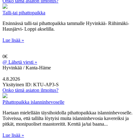
Onko tämä asiaton ilmoitus?
Talli-tai pihattopaikka
Etsinnässä talli-tai pihattopaikka tammalle Hyvinkää- Riihimäki-
Hausjärvi- Loppi akselilla.
Lue lisää »
0€
@
Lähetä viesti »
Hyvinkää / Kanta-Häme
4.8.2026
Yksityinen
ID: KTU-AP3-S
Onko tämä asiaton ilmoitus?
Pihattopaikka islanninhevoselle
Haetaan mielellään täysihoidolla pihattopaikkaa islanninhevoselle.
Toiveissa, että tallilta löytyisi muita islanninhevosia kavereiksi ja
pitkät, monipuoliset maastoreitit. Kenttä ja/tai baana...
Lue lisää »