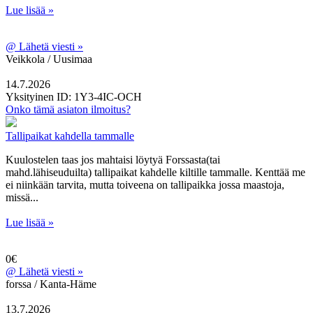
Lue lisää »
@
Lähetä viesti »
Veikkola / Uusimaa
14.7.2026
Yksityinen
ID: 1Y3-4IC-OCH
Onko tämä asiaton ilmoitus?
Tallipaikat kahdella tammalle
Kuulostelen taas jos mahtaisi löytyä Forssasta(tai
mahd.lähiseuduilta) tallipaikat kahdelle kiltille tammalle. Kenttää me
ei niinkään tarvita, mutta toiveena on tallipaikka jossa maastoja,
missä...
Lue lisää »
0€
@
Lähetä viesti »
forssa / Kanta-Häme
13.7.2026