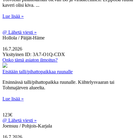
kaveri olisi kiva. ...
Lue lisää »
@
Lähetä viesti »
Hollola / Päijät-Häme
16.7.2026
Yksityinen
ID: 3A7-O1Q-CDX
Onko tämä asiaton ilmoitus?
Etsitään talli/pihattopaikkaa ruunalle
Etsinnässä talli/pihattopaikka ruunalle. Kiihtelysvaaran tai
Tohmajärven alueelta.
Lue lisää »
123€
@
Lähetä viesti »
Joensuu / Pohjois-Karjala
16.7.2026