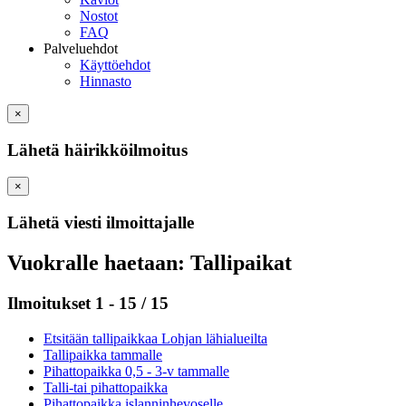
Nostot
FAQ
Palveluehdot
Käyttöehdot
Hinnasto
×
Lähetä häirikköilmoitus
×
Lähetä viesti ilmoittajalle
Vuokralle haetaan: Tallipaikat
Ilmoitukset 1 - 15 / 15
Etsitään tallipaikkaa Lohjan lähialueilta
Tallipaikka tammalle
Pihattopaikka 0,5 - 3-v tammalle
Talli-tai pihattopaikka
Pihattopaikka islanninhevoselle