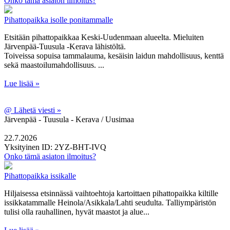
Onko tämä asiaton ilmoitus?
Pihattopaikka isolle ponitammalle
Etsitään pihattopaikkaa Keski-Uudenmaan alueelta. Mieluiten
Järvenpää-Tuusula -Kerava lähistöltä.
Toiveissa sopuisa tammalauma, kesäisin laidun mahdollisuus, kenttä
sekä maastoilumahdollisuus. ...
Lue lisää »
@
Lähetä viesti »
Järvenpää - Tuusula - Kerava / Uusimaa
22.7.2026
Yksityinen
ID: 2YZ-BHT-IVQ
Onko tämä asiaton ilmoitus?
Pihattopaikka issikalle
Hiljaisessa etsinnässä vaihtoehtoja kartoittaen pihattopaikka kiltille
issikkatammalle Heinola/Asikkala/Lahti seudulta. Talliympäristön
tulisi olla rauhallinen, hyvät maastot ja alue...