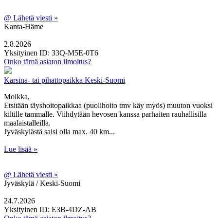
@
Lähetä viesti »
Kanta-Häme
2.8.2026
Yksityinen
ID: 33Q-M5E-0T6
Onko tämä asiaton ilmoitus?
Karsina- tai pihattopaikka Keski-Suomi
Moikka,
Etsitään täyshoitopaikkaa (puolihoito tmv käy myös) muuton vuoksi
kiltille tammalle. Viihdytään hevosen kanssa parhaiten rauhallisilla
maalaistalleilla.
Jyväskylästä saisi olla max. 40 km...
Lue lisää »
@
Lähetä viesti »
Jyväskylä / Keski-Suomi
24.7.2026
Yksityinen
ID: E3B-4DZ-AB