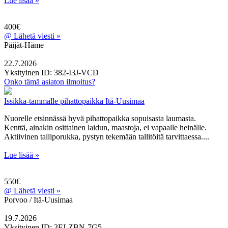
Lue lisää »
400€
@
Lähetä viesti »
Päijät-Häme
22.7.2026
Yksityinen
ID: 382-I3J-VCD
Onko tämä asiaton ilmoitus?
Issikka-tammalle pihattopaikka Itä-Uusimaa
Nuorelle etsinnässä hyvä pihattopaikka sopuisasta laumasta.
Kenttä, ainakin osittainen laidun, maastoja, ei vapaalle heinälle.
Aktiivinen talliporukka, pystyn tekemään tallitöitä tarvittaessa....
Lue lisää »
550€
@
Lähetä viesti »
Porvoo / Itä-Uusimaa
19.7.2026
Yksityinen
ID: 3FJ-ZBN-7G5