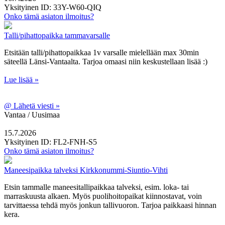
Yksityinen
ID: 33Y-W60-QIQ
Onko tämä asiaton ilmoitus?
Talli/pihattopaikka tammavarsalle
Etsitään talli/pihattopaikkaa 1v varsalle mielellään max 30min
säteellä Länsi-Vantaalta. Tarjoa omaasi niin keskustellaan lisää :)
Lue lisää »
@
Lähetä viesti »
Vantaa / Uusimaa
15.7.2026
Yksityinen
ID: FL2-FNH-S5
Onko tämä asiaton ilmoitus?
Maneesipaikka talveksi Kirkkonummi-Siuntio-Vihti
Etsin tammalle maneesitallipaikkaa talveksi, esim. loka- tai
marraskuusta alkaen. Myös puolihoitopaikat kiinnostavat, voin
tarvittaessa tehdä myös jonkun tallivuoron. Tarjoa paikkaasi hinnan
kera.