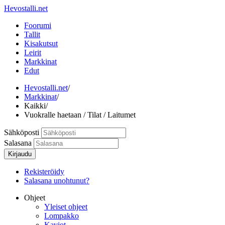
Hevostalli.net
Foorumi
Tallit
Kisakutsut
Leirit
Markkinat
Edut
Hevostalli.net
/
Markkinat
/
Kaikki
/
Vuokralle haetaan / Tilat / Laitumet
Sähköposti
Salasana
Kirjaudu
Rekisteröidy
Salasana unohtunut?
Ohjeet
Yleiset ohjeet
Lompakko
Kaviot