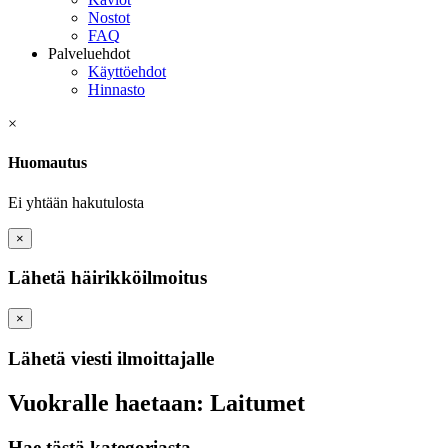
Nostot
FAQ
Palveluehdot
Käyttöehdot
Hinnasto
×
Huomautus
Ei yhtään hakutulosta
×
Lähetä häirikköilmoitus
×
Lähetä viesti ilmoittajalle
Vuokralle haetaan: Laitumet
Hae tästä kategoriasta