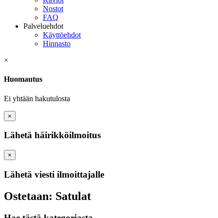
Nostot
FAQ
Palveluehdot
Käyttöehdot
Hinnasto
×
Huomautus
Ei yhtään hakutulosta
×
Lähetä häirikköilmoitus
×
Lähetä viesti ilmoittajalle
Ostetaan: Satulat
Hae tästä kategoriasta