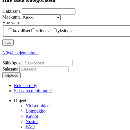
Hakusana
Maakunta
Hae vain
kuvalliset
yritykset
yksityiset
Näytä laajennettuna
Sähköposti
Salasana
Kirjaudu
Rekisteröidy
Salasana unohtunut?
Ohjeet
Yleiset ohjeet
Lompakko
Kaviot
Nostot
FAQ