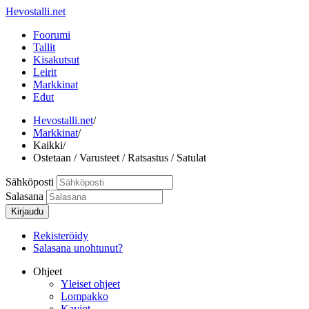
Hevostalli.net
Foorumi
Tallit
Kisakutsut
Leirit
Markkinat
Edut
Hevostalli.net
/
Markkinat
/
Kaikki
/
Ostetaan / Varusteet / Ratsastus / Satulat
Sähköposti
Salasana
Kirjaudu
Rekisteröidy
Salasana unohtunut?
Ohjeet
Yleiset ohjeet
Lompakko
Kaviot